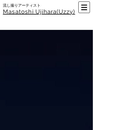
​流し撮りアーティスト
Masatoshi Uj
ihara(Uzzy)