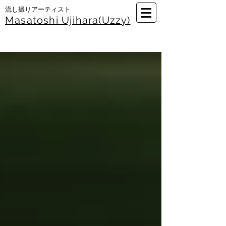
​流し撮りアーティスト
Masatoshi Uj
ihara(Uzzy)