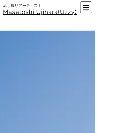
​流し撮りアーティスト
Masatoshi Uj
ihara(Uzzy)