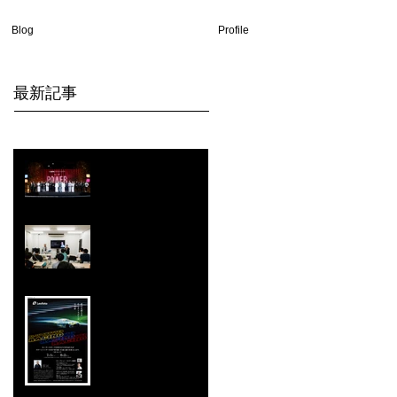
Blog
Profile
​最新記事
【受賞報告】
Hamdan
International
Photography
【開催報告】
Award（HIPA）
DoiChanとのスペ
スポーツ写真部
シャル対談「ク
門 第3位入賞
ルマを撮るとい
時空を超える美
うこと」大盛況
しさ『SLOW
で終了！
SHUTTER
RACING 20-20』
写真展が西川口