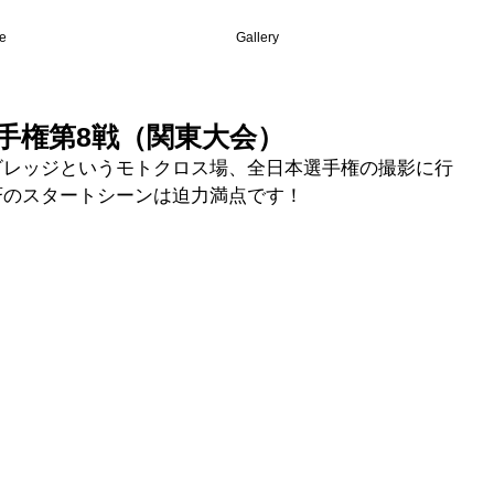
e
Gallery
手権第8戦（関東大会）
ビレッジというモトクロス場、全日本選手権の撮影に行
斉のスタートシーンは迫力満点です！